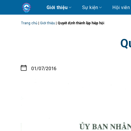
Skip
Giới thiệu
Sự kiện
Hội viên
to
content
Trang chủ
|
Giới thiệu
|
Quyết định thành lập hiệp hội
Qu
01/07/2016