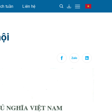
ịch tuần
Liên hệ
Vietnamese
hội