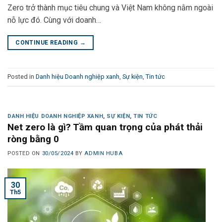
Zero trở thành mục tiêu chung và Việt Nam không nằm ngoài
nỗ lực đó. Cùng với doanh…
CONTINUE READING
→
Posted in
Danh hiệu Doanh nghiệp xanh
,
Sự kiện
,
Tin tức
DANH HIỆU DOANH NGHIỆP XANH
,
SỰ KIỆN
,
TIN TỨC
Net zero là gì? Tầm quan trọng của phát thải
ròng bằng 0
POSTED ON
30/05/2024
BY
ADMIN HUBA
30
Th5