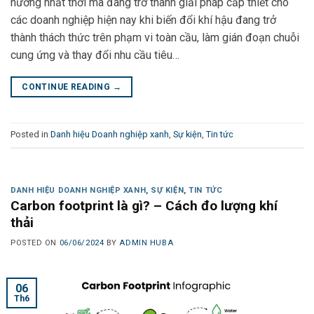
hướng nhất thời mà đang trở thành giải pháp cấp thiết cho
các doanh nghiệp hiện nay khi biến đổi khí hậu đang trở
thành thách thức trên phạm vi toàn cầu, làm gián đoạn chuỗi
cung ứng và thay đổi nhu cầu tiêu…
CONTINUE READING
→
Posted in
Danh hiệu Doanh nghiệp xanh
,
Sự kiện
,
Tin tức
DANH HIỆU DOANH NGHIỆP XANH
,
SỰ KIỆN
,
TIN TỨC
Carbon footprint là gì? – Cách đo lượng khí
thải
POSTED ON
06/06/2024
BY
ADMIN HUBA
06
Th6