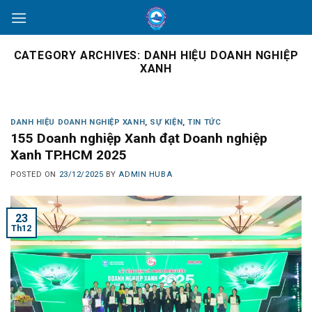
Skip
to
content
CATEGORY ARCHIVES:
DANH HIỆU DOANH NGHIỆP
XANH
DANH HIỆU DOANH NGHIỆP XANH
,
SỰ KIỆN
,
TIN TỨC
155 Doanh nghiệp Xanh đạt Doanh nghiệp
Xanh TP.HCM 2025
POSTED ON
23/12/2025
BY
ADMIN HUBA
23
Th12