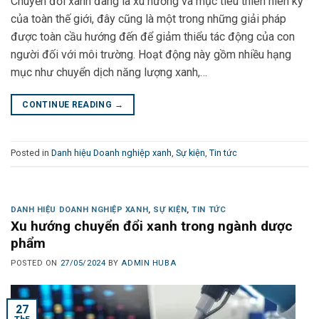
Chuyển đổi xanh đang là xu hướng và mục tiêu thiên niên kỷ
của toàn thế giới, đây cũng là một trong những giải pháp
được toàn cầu hướng đến để giảm thiểu tác động của con
người đối với môi trường. Hoạt động này gồm nhiều hạng
mục như chuyển dịch năng lượng xanh,…
CONTINUE READING
→
Posted in
Danh hiệu Doanh nghiệp xanh
,
Sự kiện
,
Tin tức
DANH HIỆU DOANH NGHIỆP XANH
,
SỰ KIỆN
,
TIN TỨC
Xu hướng chuyển đổi xanh trong ngành dược
phẩm
POSTED ON
27/05/2024
BY
ADMIN HUBA
27