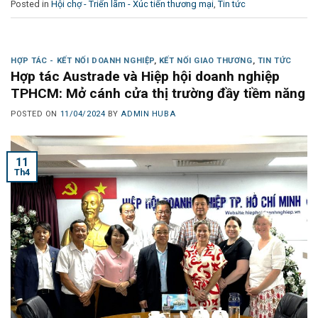
Posted in
Hội chợ - Triển lãm - Xúc tiến thương mại
,
Tin tức
HỢP TÁC - KẾT NỐI DOANH NGHIỆP
,
KẾT NỐI GIAO THƯƠNG
,
TIN TỨC
Hợp tác Austrade và Hiệp hội doanh nghiệp
TPHCM: Mở cánh cửa thị trường đầy tiềm năng
POSTED ON
11/04/2024
BY
ADMIN HUBA
11
Th4