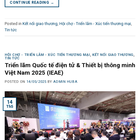
CONTINUE READING
→
Posted in
Kết nối giao thương
,
Hội chợ - Triển lãm - Xúc tiến thương mại
,
Tin tức
HỘI CHỢ - TRIỂN LÃM - XÚC TIẾN THƯƠNG MẠI
,
KẾT NỐI GIAO THƯƠNG
,
TIN TỨC
Triển lãm Quốc tế điện tử & Thiết bị thông minh
Việt Nam 2025 (IEAE)
POSTED ON
14/05/2025
BY
ADMIN HUBA
14
Th5