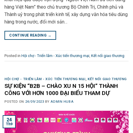
hàng Việt Nam” theo chủ trương Bộ Chính Trị, Chính phủ và
Thành uỷ trong phát triển kinh tế; xây dựng văn hóa tiêu dùng
hàng trong nước, đổi mới sản…
CONTINUE READING
→
Posted in
Hội chợ - Triển lãm - Xúc tiến thương mại
,
Kết nối giao thương
HỘI CHỢ - TRIỂN LÃM - XÚC TIẾN THƯƠNG MẠI
,
KẾT NỐI GIAO THƯƠNG
SỰ KIỆN “B2B – CHÀO XU N 15 HỘI” THÀNH
CÔNG VỚI HƠN 1000 ĐẠI BIỂU THAM DỰ
POSTED ON
24/09/2023
BY
ADMIN HUBA
24
Th9