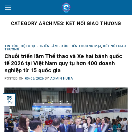
Skip
to
content
CATEGORY ARCHIVES:
KẾT NỐI GIAO THƯƠNG
TIN TỨC
,
HỘI CHỢ - TRIỂN LÃM - XÚC TIẾN THƯƠNG MẠI
,
KẾT NỐI GIAO
THƯƠNG
Chuỗi triển lãm Thể thao và Xe hai bánh quốc
tế 2026 tại Việt Nam quy tụ hơn 400 doanh
nghiệp từ 15 quốc gia
POSTED ON
05/08/2026
BY
ADMIN HUBA
05
Th8