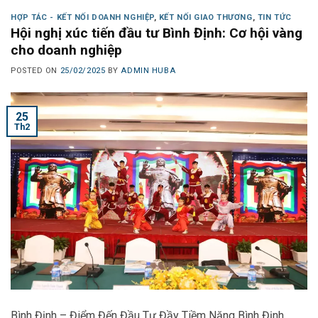
HỢP TÁC - KẾT NỐI DOANH NGHIỆP
,
KẾT NỐI GIAO THƯƠNG
,
TIN TỨC
Hội nghị xúc tiến đầu tư Bình Định: Cơ hội vàng
cho doanh nghiệp
POSTED ON
25/02/2025
BY
ADMIN HUBA
25
Th2
Bình Định – Điểm Đến Đầu Tư Đầy Tiềm Năng Bình Định