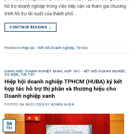
hỗ trợ doanh nghiệp trong việc tiếp cận và tham gia chương
trình hỗ trợ lãi suất của thành phố….
CONTINUE READING
→
Posted in
Hợp tác - Kết nối Doanh nghiệp
,
Tin tức
DANH HIỆU DOANH NGHIỆP XANH
,
HỢP TÁC - KẾT NỐI DOANH NGHIỆP
,
SỰ KIỆN
,
TIN TỨC
Hiệp hội doanh nghiệp TPHCM (HUBA) ký kết
hợp tác hỗ trợ thị phần và thương hiệu cho
Doanh nghiệp xanh
POSTED ON
04/01/2024
BY
ADMIN HUBA
04
Th1