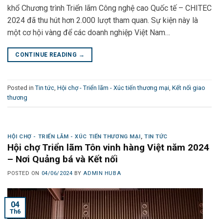
khổ Chương trình Triển lãm Công nghệ cao Quốc tế – CHITEC
2024 đã thu hút hơn 2.000 lượt tham quan. Sự kiện này là
một cơ hội vàng để các doanh nghiệp Việt Nam…
CONTINUE READING
→
Posted in
Tin tức
,
Hội chợ - Triển lãm - Xúc tiến thương mại
,
Kết nối giao
thương
HỘI CHỢ - TRIỂN LÃM - XÚC TIẾN THƯƠNG MẠI
,
TIN TỨC
Hội chợ Triển lãm Tôn vinh hàng Việt năm 2024
– Nơi Quảng bá và Kết nối
POSTED ON
04/06/2024
BY
ADMIN HUBA
04
Th6