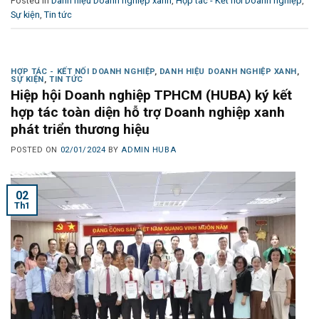
Posted in
Danh hiệu Doanh nghiệp xanh
,
Hợp tác - Kết nối Doanh nghiệp
,
Sự kiện
,
Tin tức
HỢP TÁC - KẾT NỐI DOANH NGHIỆP
,
DANH HIỆU DOANH NGHIỆP XANH
,
SỰ KIỆN
,
TIN TỨC
Hiệp hội Doanh nghiệp TPHCM (HUBA) ký kết
hợp tác toàn diện hỗ trợ Doanh nghiệp xanh
phát triển thương hiệu
POSTED ON
02/01/2024
BY
ADMIN HUBA
02
Th1