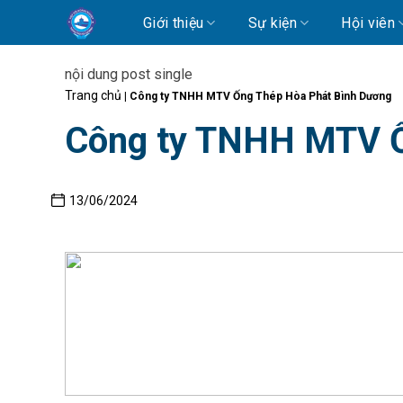
Skip
Giới thiệu
Sự kiện
Hội viên
to
content
nội dung post single
Trang chủ
|
Công ty TNHH MTV Ống Thép Hòa Phát Bình Dương
Công ty TNHH MTV Ố
13/06/2024