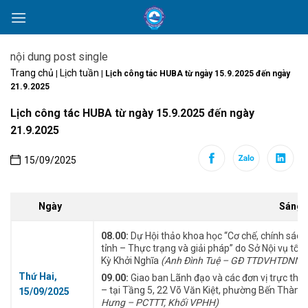
Skip
to
content
nội dung post single
Trang chủ
Lịch tuần
|
|
Lịch công tác HUBA từ ngày 15.9.2025 đến ngày
21.9.2025
Lịch công tác HUBA từ ngày 15.9.2025 đến ngày
21.9.2025
15/09/2025
Ngày
Sáng
08.00:
Dự Hội thảo khoa học “Cơ chế, chính sách
tỉnh – Thực trạng và giải pháp” do Sở Nội vụ tổ
Kỳ Khởi Nghĩa
(Anh Đình Tuệ – GĐ TTDVHTDNNV
Thứ Hai,
09.00:
Giao ban Lãnh đạo và các đơn vị trực thu
– tại Tầng 5, 22 Võ Văn Kiệt, phường Bến Thành
15/09/2025
Hưng – PCTTT
,
Khối VPHH)