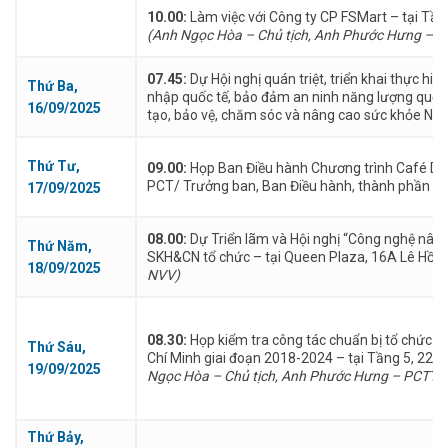
10.00:
Làm việc với Công ty CP FSMart – tại Tầ
(Anh Ngọc Hòa – Chủ tịch, Anh Phước Hưng – P
07.45:
Dự Hội nghị quán triệt, triển khai thực hiệ
Thứ Ba,
nhập quốc tế, bảo đảm an ninh năng lượng quốc g
16/09/2025
tạo, bảo vệ, chăm sóc và nâng cao sức khỏe Nh
Thứ Tư,
09.00:
Họp Ban Điều hành Chương trình Café D
PCT/ Trưởng ban, Ban Điều hành, thành phần th
17/09/2025
08.00:
Dự Triển lãm và Hội nghị “Công nghệ nân
Thứ Năm,
SKH&CN tổ chức – tại Queen Plaza, 16A Lê Hồ
18/09/2025
NVV)
08.30:
Họp kiểm tra công tác chuẩn bị tổ chức Hộ
Thứ Sáu,
Chí Minh giai đoạn 2018-2024 – tại Tầng 5, 22 
19/09/2025
Ngọc Hòa – Chủ tịch, Anh Phước Hưng – PCTTT,
Thứ Bảy,