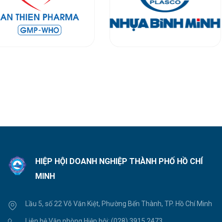
HIỆP HỘI DOANH NGHIỆP THÀNH PHỐ HỒ CHÍ
MINH
Lầu 5, số 22 Võ Văn Kiệt, Phường Bến Thành, TP. Hồ Chí Minh
Liên hệ Văn phòng Hiệp hội:
(028) 3915 2473