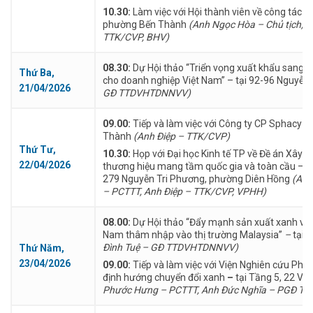
10.30:
Làm việc với Hội thành viên về công tác t
phường Bến Thành
(Anh Ngọc Hòa – Chủ tịch, 
TTK/CVP, BHV)
08.30:
Dự Hội thảo “Triển vọng xuất khẩu sang th
Thứ Ba,
cho doanh nghiệp Việt Nam” – tại 92-96 Nguyễn
21/04/2026
GĐ TTDVHTDNNVV)
09.00:
Tiếp và làm việc với Công ty CP Sphacy
–
Thành
(Anh Điệp – TTK/CVP)
Thứ Tư,
10.30:
Họp với Đại học Kinh tế TP về Đề án Xây 
22/04/2026
thương hiệu mang tầm quốc gia và toàn cầu – 
279 Nguyễn Tri Phương, phường Diên Hồng
(Anh
– PCTTT, Anh Điệp – TTK/CVP, VPHH)
08.00:
Dự Hội thảo “Đẩy mạnh sản xuất xanh và 
Nam thâm nhập vào thị trường Malaysia”
–
tại 
Đình Tuệ – GĐ TTDVHTDNNVV)
Thứ Năm,
23/04/2026
09.00:
Tiếp và làm việc với Viện Nghiên cứu Phá
định hướng chuyển đổi xanh
–
tại Tầng 5, 22 Võ
Phước Hưng – PCTTT, Anh Đức Nghĩa – PGĐ 