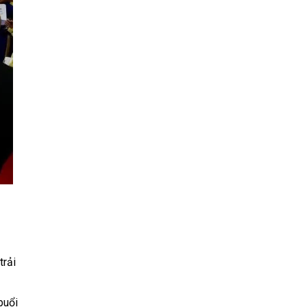
trải
buổi