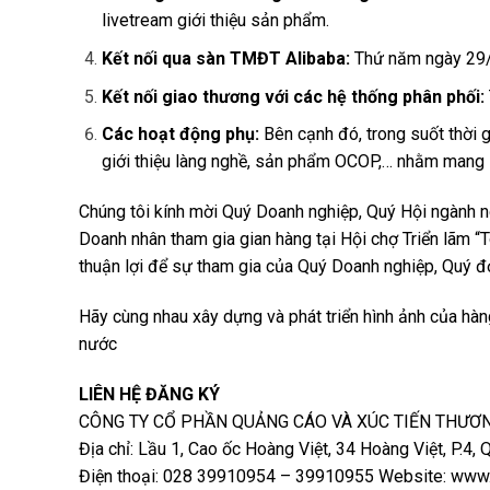
livetream giới thiệu sản phẩm.
Kết nối qua sàn TMĐT Alibaba:
Thứ năm ngày 29/8
Kết nối giao thương với các hệ thống phân phối:
Các hoạt động phụ:
Bên cạnh đó, trong suốt thời g
giới thiệu làng nghề, sản phẩm OCOP,… nhằm mang l
Chúng tôi kính mời Quý Doanh nghiệp, Quý Hội ngành 
Doanh nhân tham gia gian hàng tại Hội chợ Triển lãm “
thuận lợi để sự tham gia của Quý Doanh nghiệp, Quý đơn
Hãy cùng nhau xây dựng và phát triển hình ảnh của hàn
nước
LIÊN HỆ ĐĂNG KÝ
CÔNG TY CỔ PHẦN QUẢNG CÁO VÀ XÚC TIẾN THƯƠ
Địa chỉ: Lầu 1, Cao ốc Hoàng Việt, 34 Hoàng Việt, P.4, 
Điện thoại: 028 39910954 – 39910955 Website: ww