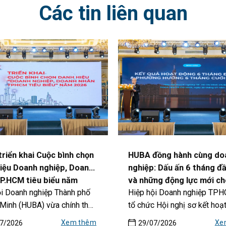
Các tin liên quan
riển khai Cuộc bình chọn
HUBA đồng hành cùng do
iệu Doanh nghiệp, Doanh
nghiệp: Dấu ấn 6 tháng đ
P.HCM tiêu biểu năm
và những động lực mới c
ội Doanh nghiệp Thành phố
Hiệp hội Doanh nghiệp TP
Thúc đẩy đổi mới sáng
đồng doanh nghiệp TP.H
 Minh (HUBA) vừa chính thức
tổ chức Hội nghị sơ kết hoạ
 phát triển bền vững
i...
6...
Xem thêm
Xe
7/2026
29/07/2026