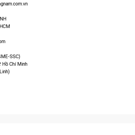
ongnam.com.vn
INH
P.HCM
com
SME-SSC)
P. Hồ Chí Minh
Linh)