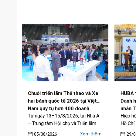
Chuỗi triển lãm Thể thao và Xe
HUBA t
hai bánh quốc tế 2026 tại Việt
Danh h
Nam quy tụ hơn 400 doanh
nhân T
Từ ngày 13–15/8/2026, tại Nhà A
Hiệp h
nghiệp từ 15 quốc gia
2026: 
– Trung tâm Hội chợ và Triển lãm
Hồ Chí
tạo và
Sài...
triển kha
Xem thêm
05/08/2026
29/0