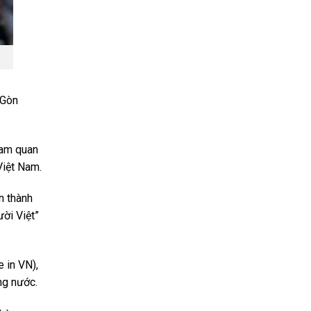
 Gòn
ham quan
Việt Nam.
n thành
ời Việt”
 in VN),
ng nước.