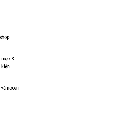
kshop
ghiệp &
 kiện
 và ngoài