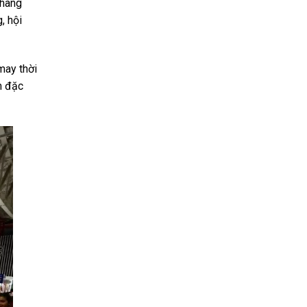
 hàng
, hội
may thời
m đặc