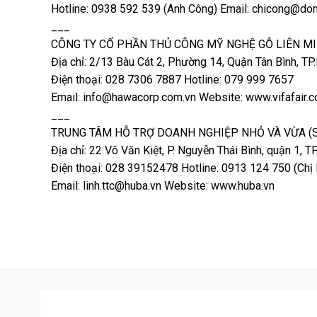
Hotline: 0938 592 539 (Anh Công) Email: chicong@d
___
CÔNG TY CỔ PHẦN THỦ CÔNG MỸ NGHỆ GỖ LIÊN M
Địa chỉ: 2/13 Bàu Cát 2, Phường 14, Quận Tân Bình, T
Điện thoại: 028 7306 7887 Hotline: 079 999 7657
Email: info@hawacorp.com.vn Website: www.vifafair.
___
TRUNG TÂM HỖ TRỢ DOANH NGHIỆP NHỎ VÀ VỪA (
Địa chỉ: 22 Võ Văn Kiệt, P. Nguyễn Thái Bình, quận 1, T
Điện thoại: 028 39152478 Hotline: 0913 124 750 (Chị 
Email: linh.ttc@huba.vn Website: www.huba.vn