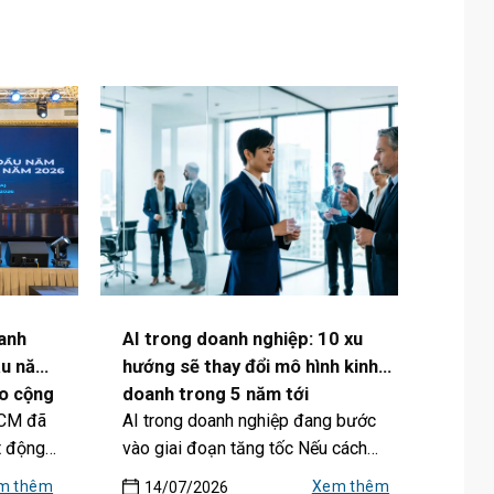
anh
AI trong doanh nghiệp: 10 xu
ầu năm
hướng sẽ thay đổi mô hình kinh
ho cộng
doanh trong 5 năm tới
HCM đã
AI trong doanh nghiệp đang bước
CM
t động
vào giai đoạn tăng tốc Nếu cách
đây vài...
m thêm
Xem thêm
14/07/2026