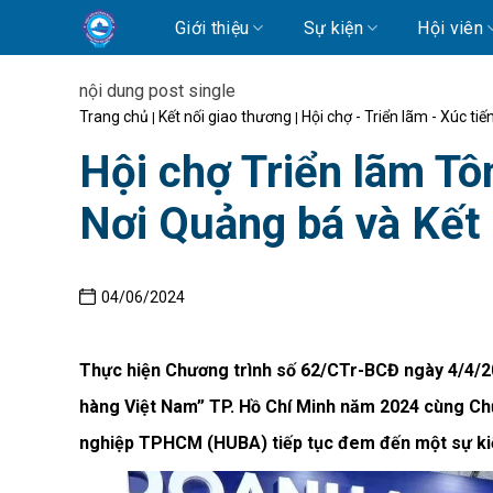
Skip
Giới thiệu
Sự kiện
Hội viên
to
content
nội dung post single
Trang chủ
Kết nối giao thương
Hội chợ - Triển lãm - Xúc ti
|
|
Hội chợ Triển lãm Tô
Nơi Quảng bá và Kết 
04/06/2024
Thực hiện Chương trình số 62/CTr-BCĐ ngày 4/4/2
hàng Việt Nam” TP. Hồ Chí Minh năm 2024 cùng Chư
nghiệp TPHCM (HUBA) tiếp tục đem đến một sự kiện