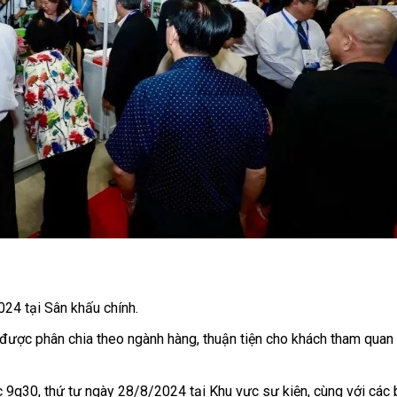
024 tại Sân khấu chính.
được phân chia theo ngành hàng, thuận tiện cho khách tham quan 
c 9g30, thứ tư ngày 28/8/2024 tại Khu vực sự kiện, cùng với các 