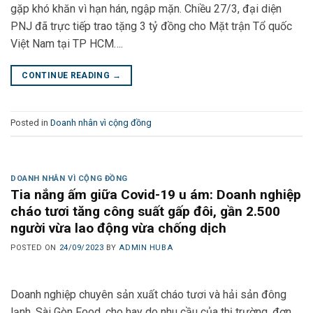
gặp khó khăn vì hạn hán, ngập mặn. Chiều 27/3, đại diện
PNJ đã trực tiếp trao tặng 3 tỷ đồng cho Mặt trận Tổ quốc
Việt Nam tại TP HCM….
CONTINUE READING
→
Posted in
Doanh nhân vì cộng đồng
DOANH NHÂN VÌ CỘNG ĐỒNG
Tia nắng ấm giữa Covid-19 u ám: Doanh nghiệp
cháo tươi tăng công suất gấp đôi, gần 2.500
người vừa lao động vừa chống dịch
POSTED ON
24/09/2023
BY
ADMIN HUBA
Doanh nghiệp chuyên sản xuất cháo tươi và hải sản đông
lạnh, Sài Gòn Food, cho hay do nhu cầu của thị trường, đơn