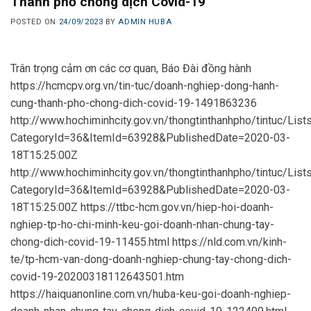
Thành phố chống dịch Covid-19
POSTED ON
24/09/2023
BY
ADMIN HUBA
Trân trọng cảm ơn các cơ quan, Báo Đài đồng hành
https://hcmcpv.org.vn/tin-tuc/doanh-nghiep-dong-hanh-
cung-thanh-pho-chong-dich-covid-19-1491863236
http://www.hochiminhcity.gov.vn/thongtinthanhpho/tintuc/Lis
CategoryId=36&ItemId=63928&PublishedDate=2020-03-
18T15:25:00Z
http://www.hochiminhcity.gov.vn/thongtinthanhpho/tintuc/Lis
CategoryId=36&ItemId=63928&PublishedDate=2020-03-
18T15:25:00Z https://ttbc-hcm.gov.vn/hiep-hoi-doanh-
nghiep-tp-ho-chi-minh-keu-goi-doanh-nhan-chung-tay-
chong-dich-covid-19-11455.html https://nld.com.vn/kinh-
te/tp-hcm-van-dong-doanh-nghiep-chung-tay-chong-dich-
covid-19-20200318112643501.htm
https://haiquanonline.com.vn/huba-keu-goi-doanh-nghiep-