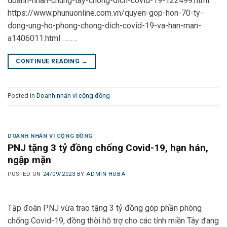
doanh-nhan-chung-tay-chong-dich-covid-19-122499.html
https://www.phunuonline.com.vn/quyen-gop-hon-70-ty-
dong-ung-ho-phong-chong-dich-covid-19-va-han-man-
a1406011.html ………
CONTINUE READING
→
Posted in
Doanh nhân vì cộng đồng
DOANH NHÂN VÌ CỘNG ĐỒNG
PNJ tặng 3 tỷ đồng chống Covid-19, hạn hán,
ngập mặn
POSTED ON
24/09/2023
BY
ADMIN HUBA
Tập đoàn PNJ vừa trao tặng 3 tỷ đồng góp phần phòng
chống Covid-19, đồng thời hỗ trợ cho các tỉnh miền Tây đang