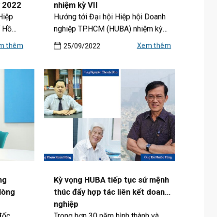
ỳ 2022
nhiệm kỳ VII
 Hiệp
Hướng tới Đại hội Hiệp hội Doanh
ố Hồ
nghiệp TP.HCM (HUBA) nhiệm kỳ
VII (2022-2027), HUBA...
m thêm
Xem thêm
25/09/2022
ng
Kỳ vọng HUBA tiếp tục sứ mệnh
lòng
thúc đẩy hợp tác liên kết doanh
nghiệp
đốc
Trong hơn 30 năm hình thành và