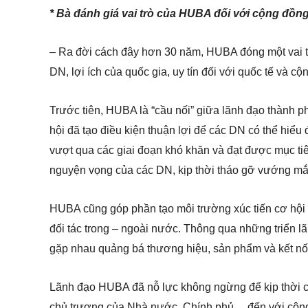
* Bà đánh giá vai trò của HUBA đối với cộng đồ
– Ra đời cách đây hơn 30 năm, HUBA đóng một vai tr
DN, lợi ích của quốc gia, uy tín đối với quốc tế và cộ
Trước tiên, HUBA là “cầu nối” giữa lãnh đạo thành 
hội đã tạo điều kiện thuận lợi để các DN có thể hiểu
vượt qua các giai đoạn khó khăn và đạt được mục tiê
nguyện vọng của các DN, kịp thời tháo gỡ vướng mắc,
HUBA cũng góp phần tạo môi trường xúc tiến cơ hội đ
đối tác trong – ngoài nước. Thông qua những triển l
gặp nhau quảng bá thương hiệu, sản phẩm và kết nố
Lãnh đạo HUBA đã nỗ lực không ngừng để kịp thời chia
chủ trương của Nhà nước, Chính phủ… đến với cộng