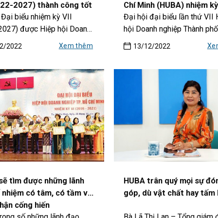
022-2027) thành công tốt
Chí Minh (HUBA) nhiệm k
 Đại biểu nhiệm kỳ VII
Đại hội đại biểu lần thứ VII
– 2027
2027) được Hiệp hội Doanh
hội Doanh nghiệp Thành ph
TP.HCM (HUBA) tổ...
Chí...
Xem thêm
Xe
2/2022
13/12/2022
ẽ tìm được những lãnh
HUBA trân quý mọi sự đó
 nhiệm có tâm, có tầm và
góp, dù vật chất hay tấm 
hận cống hiến
trong số những lãnh đạo
Bà Lã Thị Lan – Tổng giám 