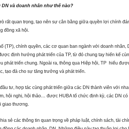
ng DN và doanh nhân như thế nào?
ò rất quan trọng, tạo nên sự cân bằng giữa quyền lợi chính đá
ng đồng xã hội.
phố (TP), chính quyền, các cơ quan ban ngành với doanh nhân,
 được định hướng phát triển của TP, từ đó chung tay hiến kế cù
u phát triển chung. Ngoài ra, thông qua Hiệp hội, TP hiểu được
 tạo đà cho sự tăng trưởng và phát triển.
ầu tư, hợp tác cùng phát triển giữa các DN thành viên với nha
ãm, hội nghị, hội thảo… được HUBA tổ chức định kỳ, các DN có
i giao thương.
 sẻ các thông tin quan trọng về pháp luật, chính sách, tài chín
 đồng các doanh nhân, DN. Những điều này tạo thuận lợi cho