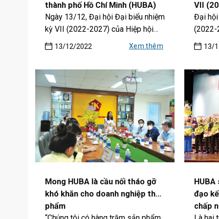
thành phố Hồ Chí Minh (HUBA)
VII (2
Ngày 13/12, Đại hội Đại biểu nhiệm
Đại hội
nhiệm kỳ VII (2022-2027)
đẹp
kỳ VII (2022-2027) của Hiệp hội
(2022-
Doanh Nghiệp...
nghiệp 
Xem thêm
13/12/2022
13/1
Mong HUBA là cầu nối tháo gỡ
HUBA s
khó khăn cho doanh nghiệp thực
đạo kế
phẩm
chấp n
“Chúng tôi có hàng trăm sản phẩm
Là hai 