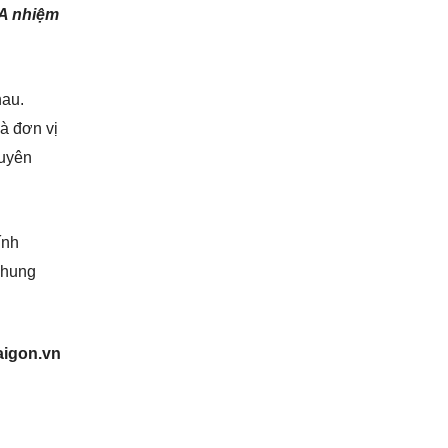
BA nhiệm
hau.
là đơn vị
huyên
ính
chung
igon.vn