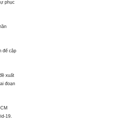
 sự phục
thần
n để cập
đề xuất
iai đoạn
.HCM
vid-19.