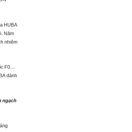
của HUBA
ội. Năm
ách nhiệm
uốc F0…
UBA dành
im ngạch
đáng