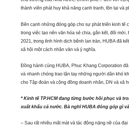
thành viên phát huy khả năng cạnh tranh, tồn tại và phá
Bên cạnh những đóng góp cho sự phát triển kinh tế 
trong việc tạo nên văn hóa sẻ chia, gắn kết, đổi mới
2021, trong tình hình dịch bệnh lan tràn, HUBA đã kế
xã hội một cách nhân văn và ý nghĩa.
Đồng hành cùng HUBA, Phuc Khang Corporation đã th
và nhanh chóng trao tận tay những người dân khó k
cho Tập đoàn và cộng đồng doanh nhân, DN và xã hộ
* Kinh tế TP.HCM đang từng bước hồi phục và tron
xuất khẩu cả nước. Bà nghĩ HUBA đóng góp gì v
– Sau rất nhiều mất mát và tác động nặng nề của đạ