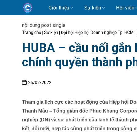
Skip
Giới thiệu
Sự kiện
Hội viên
to
content
nội dung post single
Trang chủ
Sự kiện
Đại hội Hiệp hội Doanh nghiệp Tp. HCM
|
|
|
HUBA – cầu nối gắn 
chính quyền thành p
25/02/2022
Tham gia tích cực các hoạt động của Hiệp hội D
Thanh Mẫu – Tổng giám đốc Phuc Khang Corporat
nghiệp (DN) và sự phát triển của kinh tế thành ph
kết, đổi mới, hợp tác cùng phát triển trong cộng 