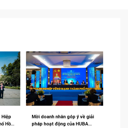
I Hiệp
Mời doanh nhân góp ý về giải
hố Hồ
pháp hoạt động của HUBA