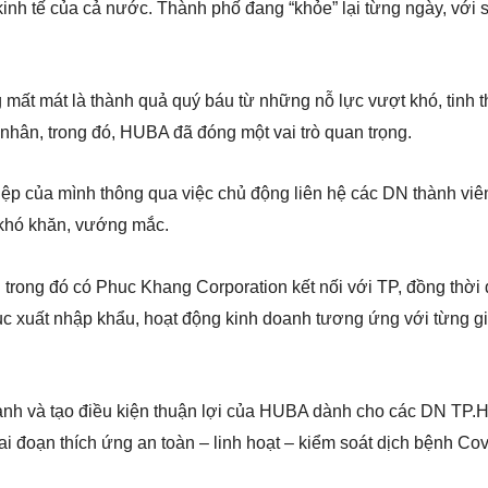
 kinh tế của cả nước. Thành phố đang “khỏe” lại từng ngày, với
mất mát là thành quả quý báu từ những nỗ lực vượt khó, tinh 
nhân, trong đó, HUBA đã đóng một vai trò quan trọng.
iệp của mình thông qua việc chủ động liên hệ các DN thành viê
g khó khăn, vướng mắc.
 trong đó có Phuc Khang Corporation kết nối với TP, đồng thời 
ục xuất nhập khẩu, hoạt động kinh doanh tương ứng với từng g
hành và tạo điều kiện thuận lợi của HUBA dành cho các DN TP
 giai đoạn thích ứng an toàn – linh hoạt – kiểm soát dịch bệnh Co